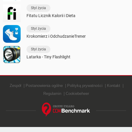
Styl życia
Fitatu Licznik Kalorii i Dieta
Styl życia
Krokomierz i OdchudzanieTrener
Styl życia
Latarka - Tiny Flashlight
Zespół
Postanowienia ogólne
Polityką prywatności
Kontakt
Regulamin
Cookiebeheer