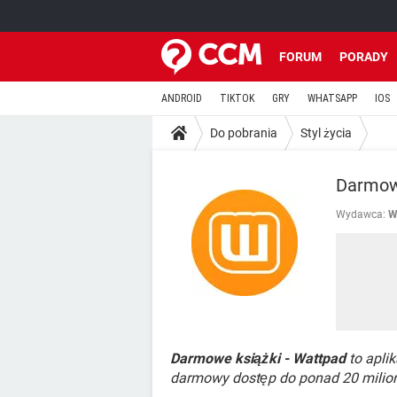
FORUM
PORADY
ANDROID
TIKTOK
GRY
WHATSAPP
IOS
Do pobrania
Styl życia
Darmowe
Wydawca:
W
Darmowe książki - Wattpad
to aplik
darmowy dostęp do ponad 20 milio