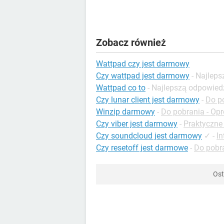
Zobacz również
Wattpad czy jest darmowy
Czy wattpad jest darmowy
- Najlep
Wattpad co to
- Najlepszą odpowied
Czy lunar client jest darmowy
-
Do po
Winzip darmowy
-
Do pobrania - O
Czy viber jest darmowy
-
Praktyczne 
Czy soundcloud jest darmowy
✓
-
In
Czy resetoff jest darmowe
-
Do pobra
Ost