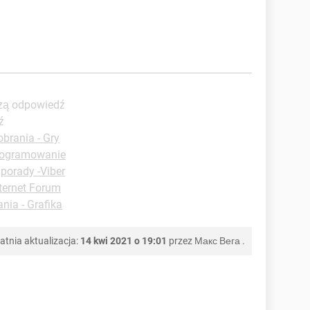
szą odpowiedź
ź
brania - Gry
programowanie
porady -Viber
ternet Forum
nia - Grafika
atnia aktualizacja:
14 kwi 2021 o 19:01
przez
Макс Вега
.