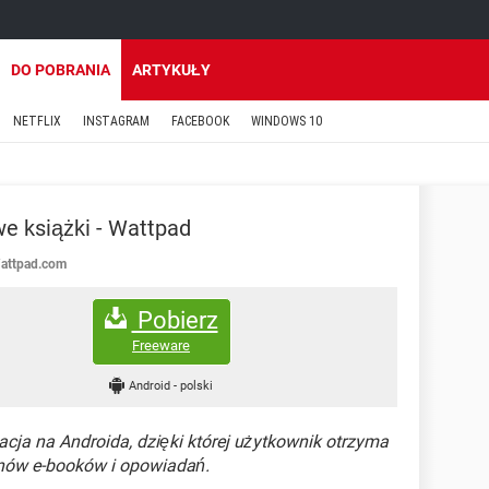
DO POBRANIA
ARTYKUŁY
NETFLIX
INSTAGRAM
FACEBOOK
WINDOWS 10
 książki - Wattpad
attpad.com
Pobierz
Freeware
Android
-
polski
acja na Androida, dzięki której użytkownik otrzyma
nów e-booków i opowiadań.